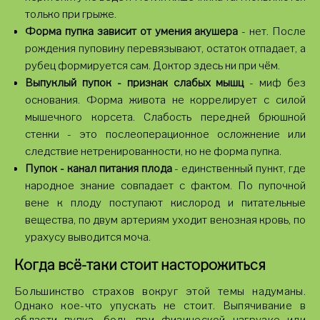
только при грыже.
Форма пупка зависит от умения акушера
- нет. После
рождения пуповину перевязывают, остаток отпадает, а
рубец формируется сам. Доктор здесь ни при чём.
Выпуклый пупок - признак слабых мышц
- миф без
основания. Форма живота не коррелирует с силой
мышечного корсета. Слабость передней брюшной
стенки - это послеоперационное осложнение или
следствие нетренированности, но не форма пупка.
Пупок - канал питания плода
- единственный пункт, где
народное знание совпадает с фактом. По пупочной
вене к плоду поступают кислород и питательные
вещества, по двум артериям уходит венозная кровь, по
урахусу выводится моча.
Когда всё-таки стоит насторожиться
Большинство страхов вокруг этой темы надуманы.
Однако кое-что упускать не стоит. Выпячивание в