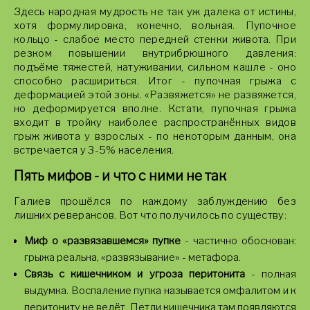
Здесь народная мудрость не так уж далека от истины,
хотя формулировка, конечно, вольная. Пупочное
кольцо - слабое место передней стенки живота. При
резком повышении внутрибрюшного давления:
подъёме тяжестей, натуживании, сильном кашле - оно
способно расшириться. Итог - пупочная грыжа с
деформацией этой зоны. «Развяжется» не развяжется,
но деформируется вполне. Кстати, пупочная грыжа
входит в тройку наиболее распространённых видов
грыж живота у взрослых - по некоторым данным, она
встречается у 3-5% населения.
Пять мифов - и что с ними не так
Галиев прошёлся по каждому заблуждению без
лишних реверансов. Вот что получилось по существу:
Миф о «развязавшемся» пупке
- частично обоснован:
грыжа реальна, «развязывание» - метафора.
Связь с кишечником и угроза перитонита
- полная
выдумка. Воспаление пупка называется омфалитом и к
перитониту не ведёт. Петли кишечника там появляются