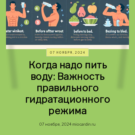
07 НОЯБРЯ, 2024
Когда надо пить
воду: Важность
правильного
гидратационного
режима
07 ноября, 2024
miocardin.ru