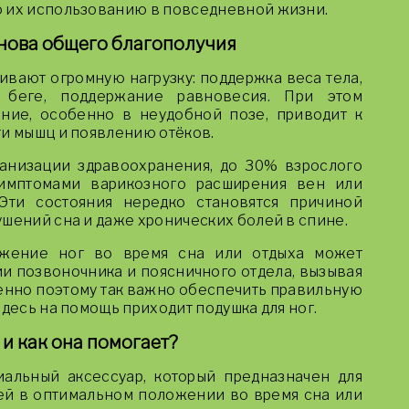
о их использованию в повседневной жизни.
снова общего благополучия
вают огромную нагрузку: поддержка веса тела,
 беге, поддержание равновесия. При этом
ние, особенно в неудобной позе, приводит к
ти мышц и появлению отёков.
анизации здравоохранения, до 30% взрослого
симптомами варикозного расширения вен или
 Эти состояния нередко становятся причиной
ушений сна и даже хронических болей в спине.
ожение ног во время сна или отдыха может
ии позвоночника и поясничного отдела, вызывая
енно поэтому так важно обеспечить правильную
здесь на помощь приходит подушка для ног.
 и как она помогает?
альный аксессуар, который предназначен для
й в оптимальном положении во время сна или