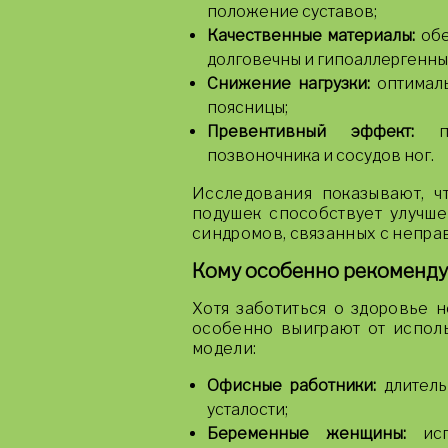
положение суставов;
Качественные материалы:
обе
долговечны и гипоаллергенны
Снижение нагрузки:
оптималь
поясницы;
Превентивный эффект:
по
позвоночника и сосудов ног.
Исследования показывают, ч
подушек способствует улучш
синдромов, связанных с непра
Кому особенно рекомендуе
Хотя заботиться о здоровье 
особенно выиграют от исполь
модели:
Офисные работники:
длитель
усталости;
Беременные женщины:
исп