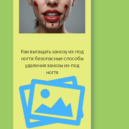
Как вытащать занозу из-под
ногтя: безопасные способы
удаления занозы из-под
ногтя